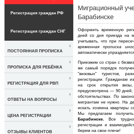
Миграционный уче
Регистрация граждан РФ
Барабинске
Оформить временную реги
Регистрация граждан СНГ
дней со дня приезда на м
учитывать, что при пересе
временная прописка ино
ПОСТОЯННАЯ ПРОПИСКА
автоматически упраздняется
Приезжим со стран с безви
ПРОПИСКА ДЛЯ РЕБЁНКА
же самый порядок получен
"визовых" туристов, ра
регистрации. Гражданам и
РЕГИСТРАЦИЯ ДЛЯ РВП
на срок открытия визы
предусмотрена — 90 дней,
обстоятельствах. По закон
ОТВЕТЫ НА ВОПРОСЫ
мигрантам не нужно. На д
искать хозяина квартиры с
Мы предлагаем получи
ЦЕНА РЕГИСТРАЦИИ
Барабинске.
Все труднос
регистрации и взаимодейс
берем на свои плечи!
ОТЗЫВЫ КЛИЕНТОВ